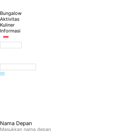
Bungalow
Aktivitas
Kuliner
Informasi
ID
Reservasi
Pesan Sekarang
Kontak
Lokasi paling ideal di Lombok, tepat di depan laut dengan 
pemandangan Pantai Serangan dan Teluk Selong Belanak 
yang terkenal tak terlupakan.
Nama Depan